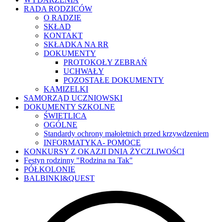
RADA RODZICÓW
O RADZIE
SKŁAD
KONTAKT
SKŁADKA NA RR
DOKUMENTY
PROTOKOŁY ZEBRAŃ
UCHWAŁY
POZOSTAŁE DOKUMENTY
KAMIZELKI
SAMORZĄD UCZNIOWSKI
DOKUMENTY SZKOLNE
ŚWIETLICA
OGÓLNE
Standardy ochrony małoletnich przed krzywdzeniem
INFORMATYKA- POMOCE
KONKURSY Z OKAZJI DNIA ŻYCZLIWOŚCI
Festyn rodzinny "Rodzina na Tak"
PÓŁKOLONIE
BALBINKI&QUEST